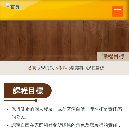
Main
移至主內容
navigation
課程目標
首頁
學與教
學科
常識科
課程目標
導
航
課程目標
連
結
保持健康的個人發展，成為充滿自信、理性和富責任感
的公民。
認識自己在家庭和社會所擔當的角色及應履行的責任，