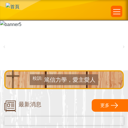
Main
移至主內容
navigation
校訓:
篤信力學，愛主愛人
2026-08-06
最新消息
更多
「S-M-A-R-T 蜥蜴舒適度AI偵測器」展示