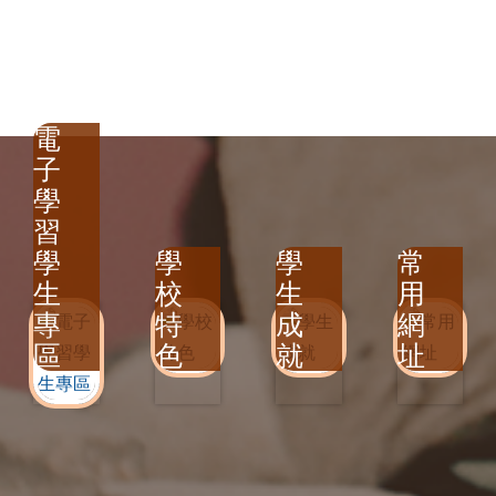
心行善–義工
電
子
學
習
學
學
學
常
生
校
生
用
專
特
成
網
區
色
就
址