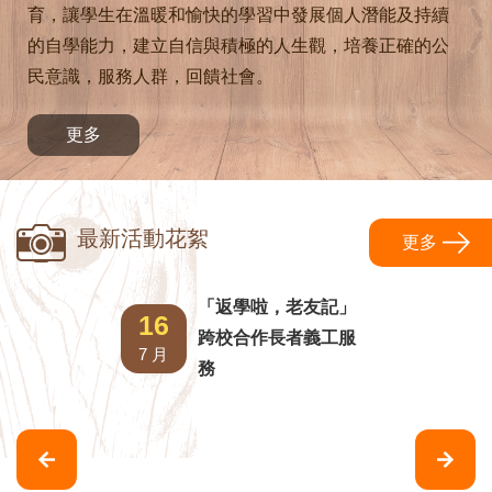
育，讓學生在溫暖和愉快的學習中發展個人潛能及持續
的自學能力，建立自信與積極的人生觀，培養正確的公
民意識，服務人群，回饋社會。
更多
最新活動花絮
更多
「返學啦，老友記」
14
Ac
16
跨校合作長者義工服
f
7 月
7 月
務